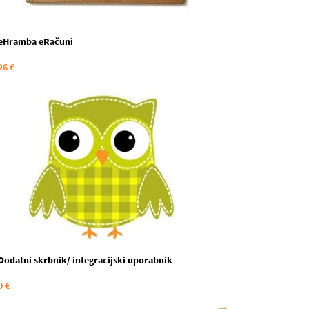
eHramba eRačuni
26 €
Dodatni skrbnik/ integracijski uporabnik
9 €