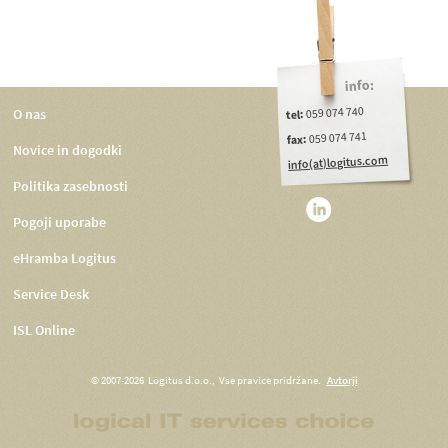
info:
059 074 740
O nas
tel:
059 074 741
fax:
Novice in dogodki
info(at)logitus.com
Politika zasebnosti
Pogoji uporabe
eHramba Logitus
Service Desk
ISL Online
© 2007-2026 Logitus d.o.o., Vse pravice pridržane.
Avtorji