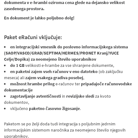
dokumenta v e-hrambi oziroma cena glede na dejansko velikost
zasedenega prostora.
En dokument je lahko poljubno dolg!
Paket eRačuni vključuje:
en integracijski vmesnik do poslovno informacijskega sistema
(SAOP/VASCO/GRAD/SEPTIMA/HERMES/PRONET Kranj/YUCE
Celje/Dopika
) za neomejeno število uporabnikov
do 1 GB
velikosti e-hrambe za vse shranjene dokumente,
en paketni zajem vseh računov v eno datoteko
(ob zaključku
meseca) ali
zajem vsakega gradiva posebej
,
možnost hrambe prilog
e-računov ter
pripadajoče računovodske
dokumentacije
zagotavljanje avtentičnosti
in
revizijske sledi
za kvoto
dokumentov,
vključeno
paketno časovno žigosanje
.
Paketom se po želji doda tudi integracija s poljubnim jedrnim
informacijskim sistemom naročnika za neomejeno število njegovih
uporabnikov.