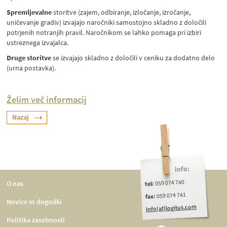
Spremljevalne
storitve (zajem, odbiranje, izločanje, izročanje,
uničevanje gradiv) izvajajo naročniki samostojno skladno z določili
potrjenih notranjih pravil. Naročnikom se lahko pomaga pri izbiri
ustreznega izvajalca.
Druge storitve
se izvajajo skladno z določili v ceniku za dodatno delo
(urna postavka).
Želim več informacij
Nazaj
info:
059 074 740
O nas
tel:
059 074 741
fax:
Novice in dogodki
info(at)logitus.com
Politika zasebnosti