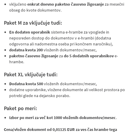
vključeno
enkrat dnevno paketno časovno žigosanje
za mesečni
obseg do kvote dokumentov.
Paket M za vključuje tudi:
En dodaten uporabnik
sistema e-hrambe za vpoglede in
neposreden dostop do dokumentov v e-hrambi (dodatna
odgovorna ali nadomestna oseba pri končnem naročniku),
dodatna kvota 200
vloženih dokumentov/mesec,
paketno časovno žigosanje
za
do 5 dodatnih uporabnikov
e-
hrambe.
Paket XL vključuje tudi:
Dodatna kvota 500
vloženih dokumentov/mesec,
dodatne uporabnike, vložene dokumente ali velikost prostora po
potrebi glede na dejansko porabo.
Paket po meri:
Izbor po meri za več kot 1000 vloženih dokumentov/mesec
.
Cena/vložen dokument od 0,01125 EUR za ves čas hrambe tega