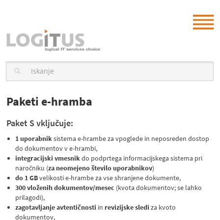
Paketi e-hramba
Paket S vključuje:
1 uporabnik
sistema e-hrambe za vpoglede in neposreden dostop
do dokumentov v e-hrambi,
integracijski vmesnik
do podprtega informacijskega sistema pri
naročniku (
za neomejeno število uporabnikov
)
do 1 GB
velikosti e-hrambe za vse shranjene dokumente,
300 vloženih dokumentov/mesec
(kvota dokumentov; se lahko
prilagodi),
zagotavljanje avtentičnosti
in
revizijske sledi
za kvoto
dokumentov,