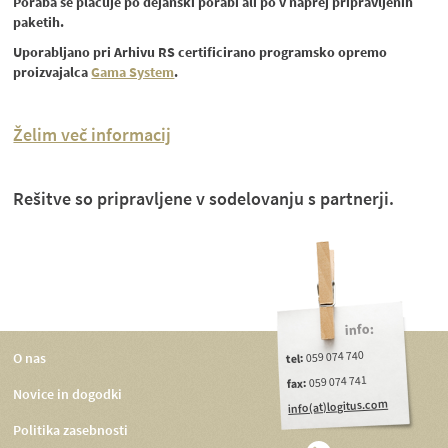
Poraba se plačuje po dejanski porabi ali po v naprej pripravljenih
paketih.
Uporabljano pri Arhivu RS certificirano programsko opremo
proizvajalca
Gama System
.
Želim več informacij
Rešitve so pripravljene v sodelovanju s partnerji.
info:
059 074 740
O nas
tel:
059 074 741
fax:
Novice in dogodki
info(at)logitus.com
Politika zasebnosti