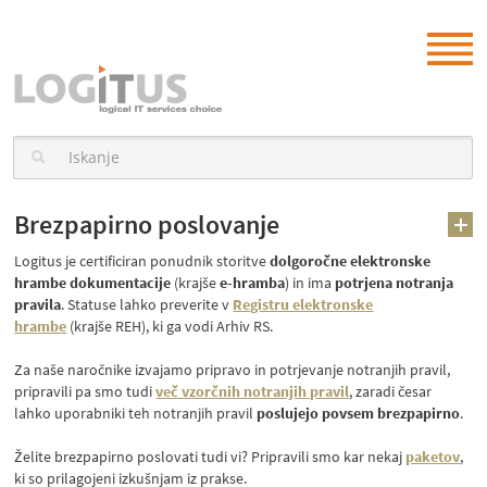
Brezpapirno poslovanje
Logitus je certificiran ponudnik storitve
dolgoročne elektronske
hrambe dokumentacije
(krajše
e-hramba
) in ima
potrjena notranja
pravila
. Statuse lahko preverite v
Registru elektronske
hrambe
(krajše REH), ki ga vodi Arhiv RS.
Za naše naročnike izvajamo pripravo in potrjevanje notranjih pravil,
pripravili pa smo tudi
več vzorčnih notranjih pravil
, zaradi česar
lahko uporabniki teh notranjih pravil
poslujejo povsem brezpapirno
.
Želite brezpapirno poslovati tudi vi? Pripravili smo kar nekaj
paketov
,
ki so prilagojeni izkušnjam iz prakse.