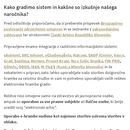
Kako gradimo sistem in kakšne so izkušnje našega
naročnika?
Pred odločitvijo priporočamo, da si preberete prispevek
Brezpapirno
poslovanje zdravstvene ustanove
in se seznanite z
zakonodajnimi
zahtevami
ter strokovnimi
članki Arhiva Republike Slovenije
.
Pripravljene imamo integracije z različnimi informacijskimi sistemi:
eAsistent
,
SRC Infonet,
eGlasbenaŠola
,
Halcom
,
SAOP iCenter
,
Vasco
,
Grad
,
Septima
,
Hermes
,
Pronet Kranj
,
Yuce Celje
,
Dopika
,
FIN-PRO
,
GOInfo
,
ODOS
,
ISSA
,
M-FILES (Konica Minolta Slovenija)
in še
nekaterimi v pripravi, zato lahko uporabljate našo storitev dolgoročne
hrambe za celotno družbo in vam ni potrebno uporabljati večih rešitev
elektronske hrambe gradiv.
Rešitve niso omejene samo na zdravstvo ali javnopravne osebe,
ampak so
uporabne za vse pravne subjekte
ali
fizične osebe
, ki želijo
urediti svoj "elektronski arhiv".
Uporabo e-hrambe nudimo kot najemno storitev oziroma storitev v
oblaku.