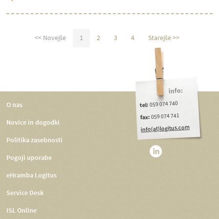
<< Novejše
1
2
3
4
Starejše >>
info:
059 074 740
O nas
tel:
059 074 741
fax:
Novice in dogodki
info(at)logitus.com
Politika zasebnosti
Pogoji uporabe
eHramba Logitus
Service Desk
ISL Online