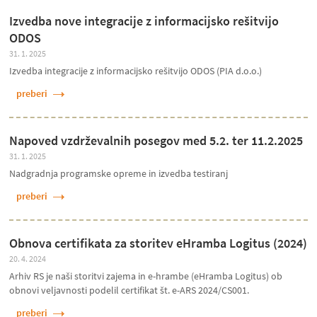
Izvedba nove integracije z informacijsko rešitvijo
ODOS
31. 1. 2025
Izvedba integracije z informacijsko rešitvijo ODOS (PIA d.o.o.)
preberi
Napoved vzdrževalnih posegov med 5.2. ter 11.2.2025
31. 1. 2025
Nadgradnja programske opreme in izvedba testiranj
preberi
Obnova certifikata za storitev eHramba Logitus (2024)
20. 4. 2024
Arhiv RS je naši storitvi zajema in e-hrambe (eHramba Logitus) ob
obnovi veljavnosti podelil certifikat št. e-ARS 2024/CS001.
preberi