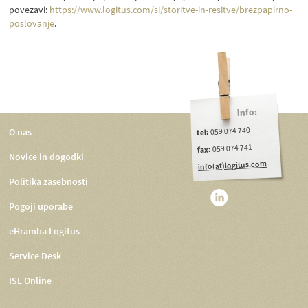
povezavi:
https://www.logitus.com/si/storitve-in-resitve/brezpapirno-
poslovanje
.
info:
059 074 740
O nas
tel:
059 074 741
fax:
Novice in dogodki
info(at)logitus.com
Politika zasebnosti
Pogoji uporabe
eHramba Logitus
Service Desk
ISL Online