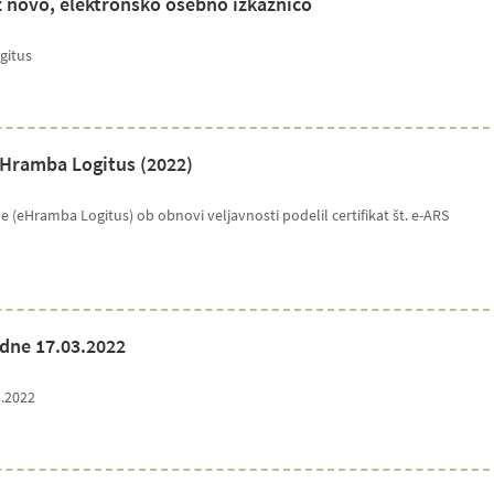
z novo, elektronsko osebno izkaznico
gitus
 eHramba Logitus (2022)
be (eHramba Logitus) ob obnovi veljavnosti podelil certifikat št. e-ARS
dne 17.03.2022
.2022