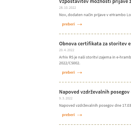
Vzpostavitev možnosti prijave 
28. 10. 2022
Nov, dodaten način prijave v eHrambo Lo
preberi
Obnova certifikata za storitev
20. 4. 2022
Arhiv RS je naši storitvi zajema in e-hram
2022/CS002.
preberi
Napoved vzdrževalnih posegov 
9. 3. 2022
Napoved vzdrževalnih posegov dne 17.03
preberi