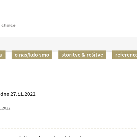
u
o nas/kdo smo
storitve & rešitve
referenc
dne 27.11.2022
1.2022