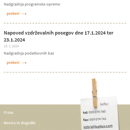
Nadgradnja programske opreme
preberi
Napoved vzdrževalnih posegov dne 17.1.2024 ter
23.1.2024
10. 1. 2024
Nadgradnja podatkovnih baz
preberi
info:
059 074 740
O nas
tel:
059 074 741
fax:
Novice in dogodki
info(at)logitus.com