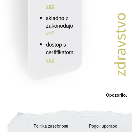
več
skladno z
zakonodajo
več
dostop s
certifikatom
več
Opozorilo:
Politika zasebnosti
Pogoji uporabe