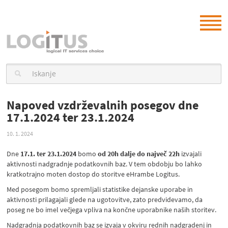
Napoved vzdrževalnih posegov dne
17.1.2024 ter 23.1.2024
10. 1. 2024
Dne
17.1. ter 23.1.2024
bomo
od 20h dalje do največ 22h
izvajali
aktivnosti nadgradnje podatkovnih baz. V tem obdobju bo lahko
kratkotrajno moten dostop do storitve eHrambe Logitus.
Med posegom bomo spremljali statistike dejanske uporabe in
aktivnosti prilagajali glede na ugotovitve, zato predvidevamo, da
poseg ne bo imel večjega vpliva na končne uporabnike naših storitev.
Nadgradnja podatkovnih baz se izvaja v okviru rednih nadgradenj in