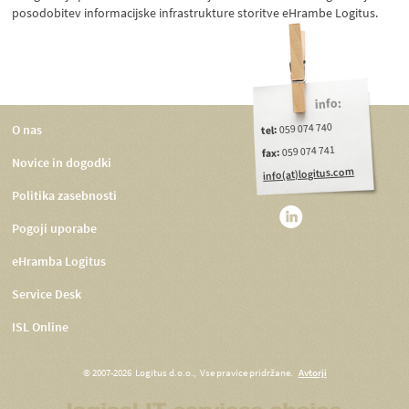
posodobitev informacijske infrastrukture storitve eHrambe Logitus.
info:
059 074 740
O nas
tel:
059 074 741
fax:
Novice in dogodki
info(at)logitus.com
Politika zasebnosti
Pogoji uporabe
eHramba Logitus
Service Desk
ISL Online
© 2007-2026 Logitus d.o.o., Vse pravice pridržane.
Avtorji