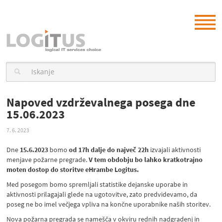
Napoved vzdrževalnega posega dne
15.06.2023
7. 6. 2023
Dne
15.6.2023
bomo
od 17h dalje do največ 22h
izvajali aktivnosti
menjave požarne pregrade.
V tem obdobju bo lahko kratkotrajno
moten dostop do storitve eHrambe Logitus.
Med posegom bomo spremljali statistike dejanske uporabe in
aktivnosti prilagajali glede na ugotovitve, zato predvidevamo, da
poseg ne bo imel večjega vpliva na končne uporabnike naših storitev.
Nova požarna pregrada se namešča v okviru rednih nadgradenj in