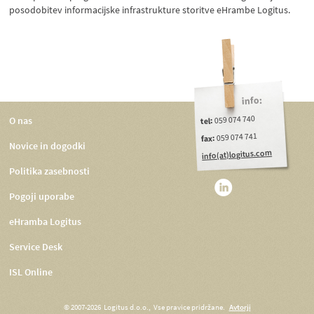
posodobitev informacijske infrastrukture storitve eHrambe Logitus.
info:
059 074 740
O nas
tel:
059 074 741
fax:
Novice in dogodki
info(at)logitus.com
Politika zasebnosti
Pogoji uporabe
eHramba Logitus
Service Desk
ISL Online
© 2007-2026 Logitus d.o.o., Vse pravice pridržane.
Avtorji