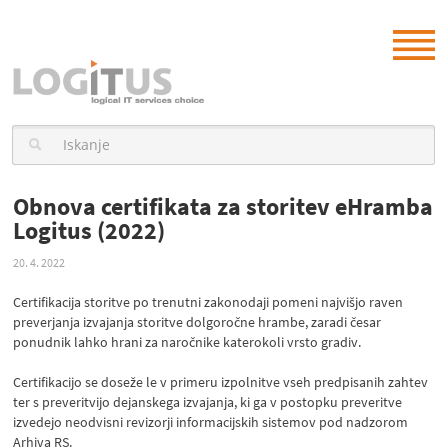
Obnova certifikata za storitev eHramba
Logitus (2022)
20. 4. 2022
Certifikacija storitve po trenutni zakonodaji pomeni najvišjo raven
preverjanja izvajanja storitve dolgoročne hrambe, zaradi česar
ponudnik lahko hrani za naročnike katerokoli vrsto gradiv.
Certifikacijo se doseže le v primeru izpolnitve vseh predpisanih zahtev
ter s preveritvijo dejanskega izvajanja, ki ga v postopku preveritve
izvedejo neodvisni revizorji informacijskih sistemov pod nadzorom
Arhiva RS.