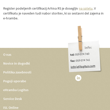
Register podeljenih certifikacij Arhiva RS je dosegljiv
na spletu
. V
certifikatu je naveden tudi nabor storitev, ki so sestavni del zajema in
e-hrambe.
info:
059 074 740
O nas
tel:
059 074 741
fax:
Novice in dogodki
info(at)logitus.com
Politika zasebnosti
Pogoji uporabe
eHramba Logitus
Service Desk
ISL Online