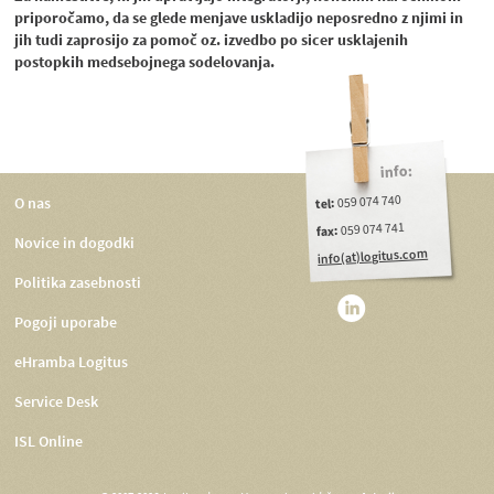
priporočamo, da se glede menjave uskladijo neposredno z njimi in
jih tudi zaprosijo za pomoč oz. izvedbo po sicer usklajenih
postopkih medsebojnega sodelovanja.
info:
059 074 740
O nas
tel:
059 074 741
fax:
Novice in dogodki
info(at)logitus.com
Politika zasebnosti
Pogoji uporabe
eHramba Logitus
Service Desk
ISL Online