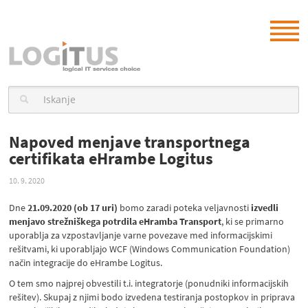
Napoved menjave transportnega
certifikata eHrambe Logitus
10. 9. 2020
Dne
21.
09.2020 (ob 17 uri)
bomo zaradi poteka veljavnosti
izvedli
menjavo strežniškega potrdila eHramba Transport
, ki se primarno
uporablja za vzpostavljanje varne povezave med informacijskimi
rešitvami, ki uporabljajo WCF (Windows Communication Foundation)
način integracije do eHrambe Logitus.
O tem smo najprej obvestili t.i. integratorje (ponudniki informacijskih
rešitev). Skupaj z njimi bodo izvedena testiranja postopkov in priprava