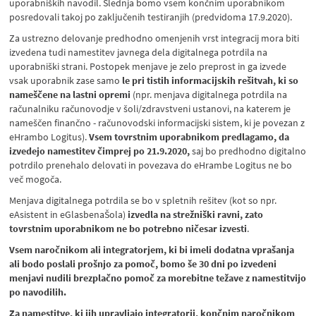
uporabniških navodil. Slednja bomo vsem končnim uporabnikom
posredovali takoj po zaključenih testiranjih (predvidoma 17.9.2020).
Za ustrezno delovanje predhodno omenjenih vrst integracij mora biti
izvedena tudi namestitev javnega dela digitalnega potrdila na
uporabniški strani. Postopek menjave je zelo preprost in ga izvede
vsak uporabnik zase samo
le pri tistih informacijskih rešitvah, ki so
nameščene na lastni opremi
(npr. menjava digitalnega potrdila na
računalniku računovodje v šoli/zdravstveni ustanovi, na katerem je
nameščen finančno - računovodski informacijski sistem, ki je povezan z
eHrambo Logitus).
Vsem tovrstnim uporabnikom predlagamo, da
izvedejo namestitev čimprej po 21.9.2020,
saj bo predhodno digitalno
potrdilo prenehalo delovati in povezava do eHrambe Logitus ne bo
več mogoča.
Menjava digitalnega potrdila se bo v spletnih rešitev (kot so npr.
eAsistent in eGlasbenaŠola)
izvedla na strežniški ravni, zato
tovrstnim uporabnikom ne bo potrebno ničesar izvesti
.
Vsem naročnikom ali integratorjem, ki bi imeli dodatna vprašanja
ali bodo poslali prošnjo za pomoč, bomo še 30 dni po izvedeni
menjavi nudili brezplačno pomoč za morebitne težave z namestitvijo
po navodilih.
Za namestitve, ki jih upravljajo integratorji, končnim naročnikom