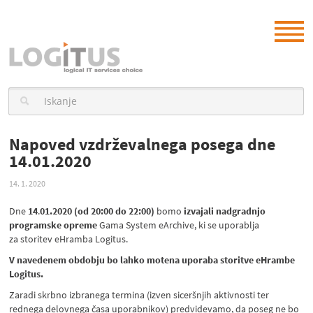
Napoved vzdrževalnega posega dne
14.01.2020
14. 1. 2020
Dne
14
.
01.2020 (od 20:00 do 22:00)
bomo
izvajali nadgradnjo
programske opreme
Gama System eArchive, ki se uporablja
za storitev eHramba Logitus.
V navedenem obdobju bo lahko motena uporaba storitve eHrambe
Logitus.
Zaradi skrbno izbranega termina (izven siceršnjih aktivnosti ter
rednega delovnega časa uporabnikov) predvidevamo, da poseg ne bo