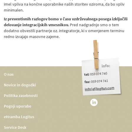
imel vpliva na končne uporabnike naših storitev oziroma, da bo vpliv
minimalen.
Iz preventivnih razlogov bomo v času vzdrževalnega posega izključili
delovanje integracijskih vmesnikov.
Pred nadgradnjo smo o tem
dodatno obvestili partnerje oz. integratorje, ki v omenjenem terminu
redno izvajajo masovne zajeme.
info:
059 074 740
O nas
tel:
059 074 741
fax:
Novice in dogodki
info(at)logitus.com
Politika zasebnosti
Pogoji uporabe
eHramba Logitus
Service Desk